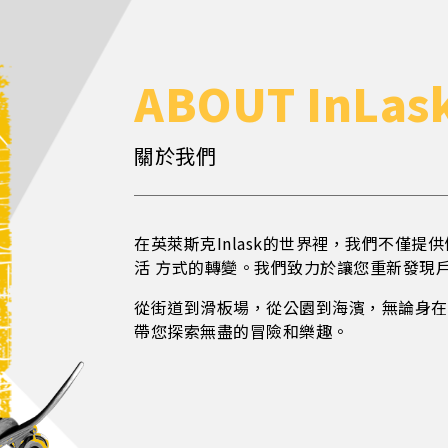
A
B
O
U
T
I
n
L
a
s
關於我們
在英萊斯克Inlask的世界裡，我們不僅
活 方式的轉變。我們致力於讓您重新發現
從街道到滑板場，從公園到海濱，無論身在何
帶您探索無盡的冒險和樂趣。