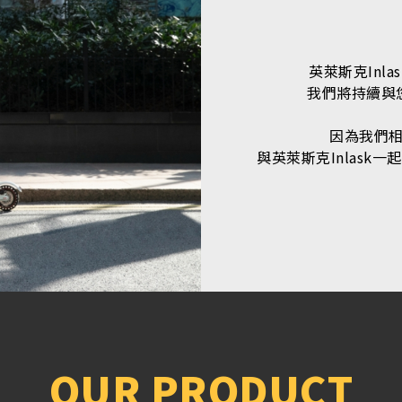
英萊斯克Inl
我們將持續與
因為我們
與英萊斯克Inlas
O
U
R
P
R
O
D
U
C
T