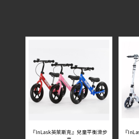
『InLask英萊斯克』兒童平衡滑步
『In